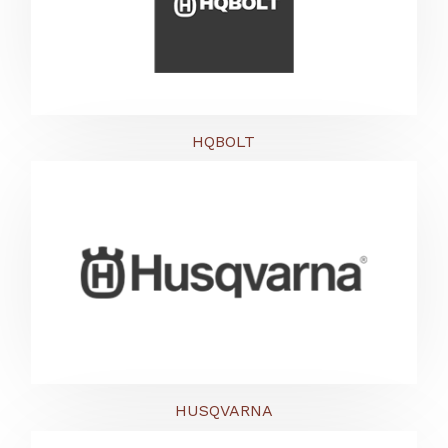
HQBOLT
HUSQVARNA