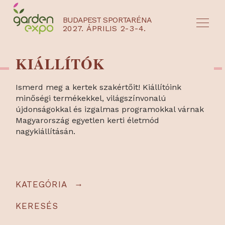
BUDAPEST SPORTARÉNA
2027. ÁPRILIS 2-3-4.
HU
EN
KIÁLLÍTÓK
Ismerd meg a kertek szakértőit! Kiállítóink
minőségi termékekkel, világszínvonalú
újdonságokkal és izgalmas programokkal várnak
Magyarország egyetlen kerti életmód
nagykiállításán.
→
KATEGÓRIA
KERESÉS
NYEREMÉNYJÁTÉK / REGISZTRÁCIÓ