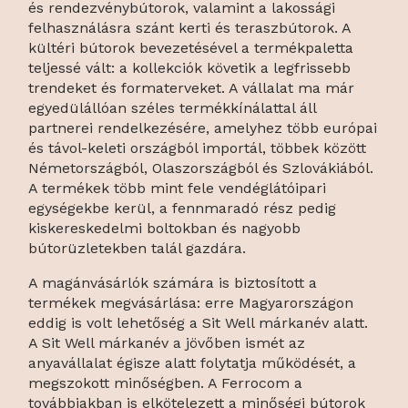
és rendezvénybútorok, valamint a lakossági
felhasználásra szánt kerti és teraszbútorok. A
kültéri bútorok bevezetésével a termékpaletta
teljessé vált: a kollekciók követik a legfrissebb
trendeket és formaterveket. A vállalat ma már
egyedülállóan széles termékkínálattal áll
partnerei rendelkezésére, amelyhez több európai
és távol-keleti országból importál, többek között
Németországból, Olaszországból és Szlovákiából.
A termékek több mint fele vendéglátóipari
egységekbe kerül, a fennmaradó rész pedig
kiskereskedelmi boltokban és nagyobb
bútorüzletekben talál gazdára.
A magánvásárlók számára is biztosított a
termékek megvásárlása: erre Magyarországon
eddig is volt lehetőség a Sit Well márkanév alatt.
A Sit Well márkanév a jövőben ismét az
anyavállalat égisze alatt folytatja működését, a
megszokott minőségben. A Ferrocom a
továbbiakban is elkötelezett a minőségi bútorok