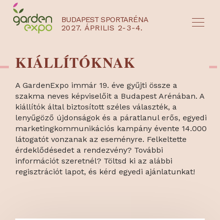
BUDAPEST SPORTARÉNA
2027. ÁPRILIS 2-3-4.
HU
EN
KIÁLLÍTÓKNAK
A GardenExpo immár 19. éve gyűjti össze a
szakma neves képviselőit a Budapest Arénában. A
kiállítók által biztosított széles választék, a
lenyűgöző újdonságok és a páratlanul erős, egyedi
marketingkommunikációs kampány évente 14.000
látogatót vonzanak az eseményre. Felkeltette
érdeklődésedet a rendezvény? További
információt szeretnél? Töltsd ki az alábbi
regisztrációt lapot, és kérd egyedi ajánlatunkat!
NYEREMÉNYJÁTÉK / REGISZTRÁCIÓ