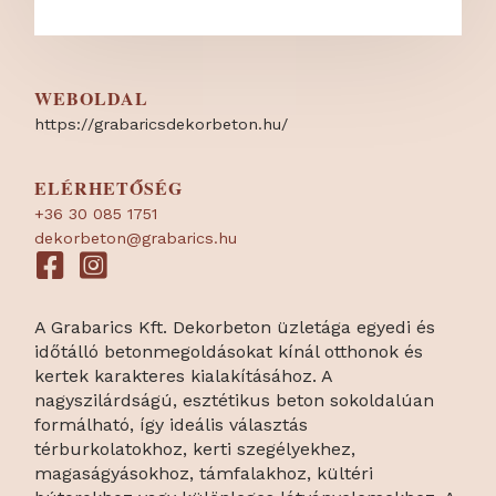
WEBOLDAL
https:/
/
grabaricsdekorbeton.hu/
ELÉRHETŐSÉG
+36 30 085 1751
dekorbeton@grabarics.hu
A Grabarics Kft. Dekorbeton üzletága egyedi és
időtálló betonmegoldásokat kínál otthonok és
kertek karakteres kialakításához. A
nagyszilárdságú, esztétikus beton sokoldalúan
formálható, így ideális választás
térburkolatokhoz, kerti szegélyekhez,
magaságyásokhoz, támfalakhoz, kültéri