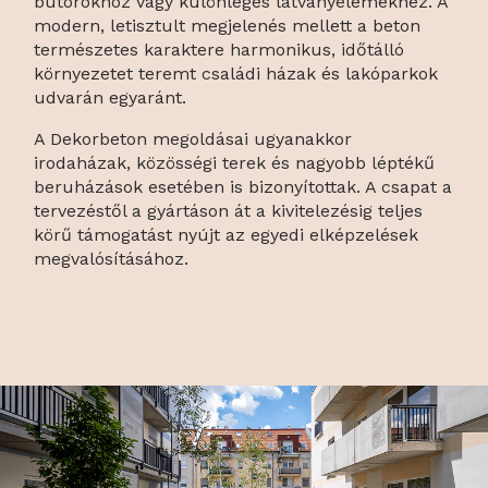
bútorokhoz vagy különleges látványelemekhez. A
modern, letisztult megjelenés mellett a beton
természetes karaktere harmonikus, időtálló
környezetet teremt családi házak és lakóparkok
udvarán egyaránt.
A Dekorbeton megoldásai ugyanakkor
irodaházak, közösségi terek és nagyobb léptékű
beruházások esetében is bizonyítottak. A csapat a
tervezéstől a gyártáson át a kivitelezésig teljes
körű támogatást nyújt az egyedi elképzelések
megvalósításához.