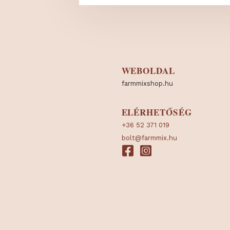
WEBOLDAL
farmmixshop.hu
ELÉRHETŐSÉG
+36 52 371 019
bolt@farmmix.hu