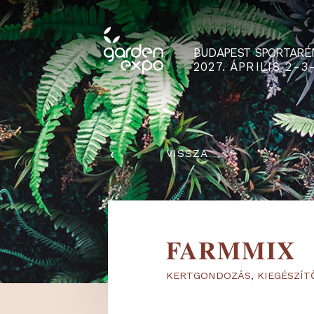
BUDAPEST SPO
2027. ÁPRILIS
‹
VISSZA
FARMMI
KERTGONDOZÁS
,
KIEG