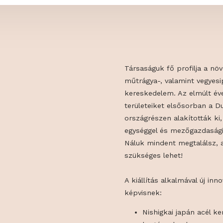
Társaságuk fő p
műtrágya-, vala
kereskedelem. 
területeiket el
országrészen al
egységgel és m
Náluk mindent 
szükséges lehe