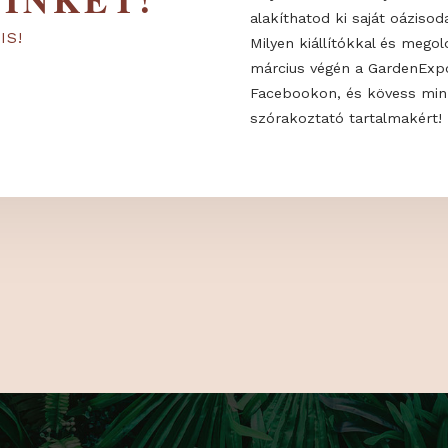
 MINKET!
Milyen trendek
alakíthatod ki 
KON IS!
Milyen kiállító
március végén
Facebookon, é
szórakoztató t