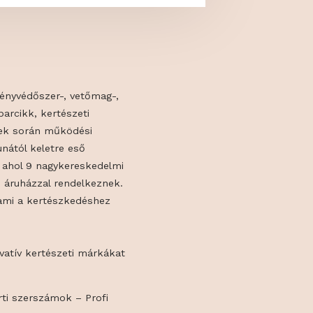
rofilja a növényvédőszer-, vetőmag-,
mint vegyesiparcikk, kertészeti
Az elmúlt évek során működési
sősorban a Dunától keletre eső
akították ki, ahol 9 nagykereskedelmi
ezőgazdasági áruházzal rendelkeznek.
megtalálsz, ami a kertészkedéshez
t!