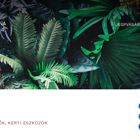
RTARÉNA
 2-3-4.
X
ÉSZÍTŐK
,
KERTI ESZKÖZÖK