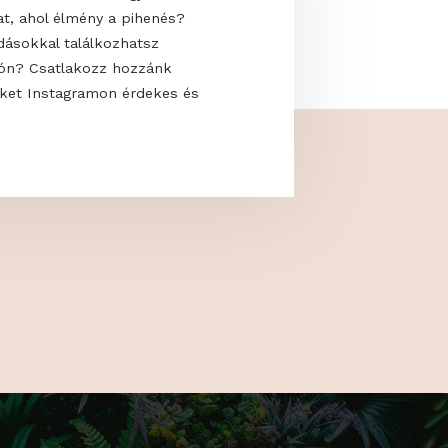
 uralják a modern kerteket? Hogyan
saját oázisodat, ahol élmény a pihenés?
kkal és megoldásokkal találkozhatsz
 a GardenExpón? Csatlakozz hozzánk
s kövess minket Instagramon érdekes és
artalmakért!