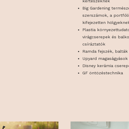
A kiállítás alk
képvisnek:
Nishigkai 
kertészek
Big Garden
szerszámo
kifejezet
Plastia k
virágcser
csíráztat
Ramda fej
Upyard m
Disney ke
GF öntözé