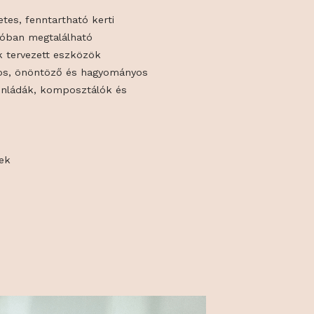
almával új innovatív kertészeti márkákat
japán acél kerti szerszámok – Profi
nek
ing természetes, fenntartható kerti
k, a portfólióban megtalálható
ten hölgyeknek tervezett eszközök
örnyezettudatos, önöntöző és hagyományos
epek és balkonládák, komposztálók és
ók
szék, balták
agaságyások
rámia cserepek
stechnika