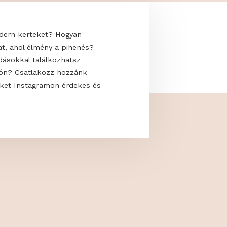
 uralják a modern kerteket? Hogyan
saját oázisodat, ahol élmény a pihenés?
kkal és megoldásokkal találkozhatsz
 a GardenExpón? Csatlakozz hozzánk
s kövess minket Instagramon érdekes és
artalmakért!