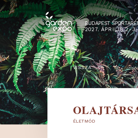
BUDAPEST SPO
2027. ÁPRILIS
‹
VISSZA
OLAJTÁ
ÉLETMÓD