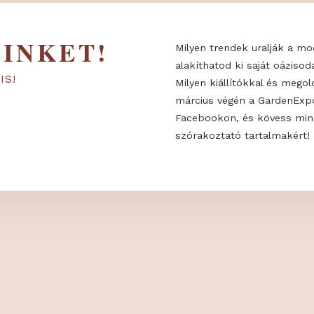
 MINKET!
Milyen trendek
alakíthatod ki 
KON IS!
Milyen kiállító
március végén
Facebookon, é
szórakoztató t