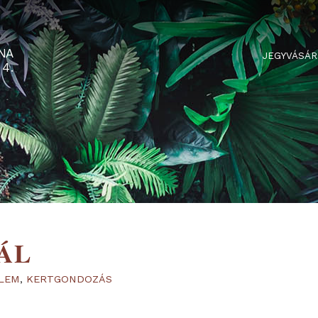
RTARÉNA
 2-3-4.
RTÁL
YVÉDELEM
,
KERTGONDOZÁS