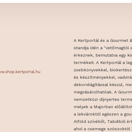
A Kertportál é
standja idén a 
érkeznek, bemu
termékeit. A Ke
zsebkönyvekkel
.hu
www.shop.kertportal.hu
és készítménye
dekorvilágításs
megvásárolható
nemzetközi díjn