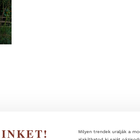
JDONSÁGOK
l az