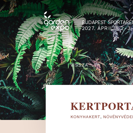
BUDAPEST SPO
2027. ÁPRILIS
‹
VISSZA
KERTPO
KONYHAKERT
,
NÖVÉN