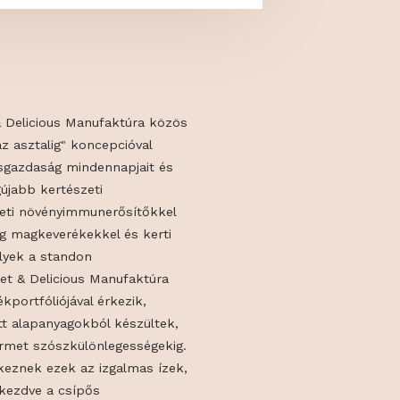
s a Gourmet & Delicious Manufaktúra közös
"vetőmagtól az asztalig" koncepcióval
tatva egy kisgazdaság mindennapjait és
rtportál a legújabb kertészeti
, biokertészeti növényimmunerősítőkkel
kkel, vadvirág magkeverékekkel és kerti
al készül, melyek a standon
ak. A Gourmet & Delicious Manufaktúra
yertes termékportfóliójával érkezik,