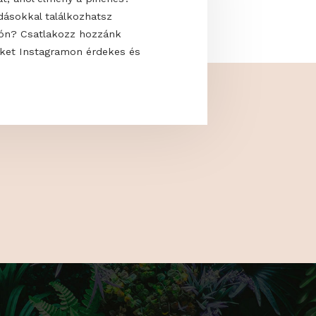
 uralják a modern kerteket? Hogyan
saját oázisodat, ahol élmény a pihenés?
kkal és megoldásokkal találkozhatsz
 a GardenExpón? Csatlakozz hozzánk
s kövess minket Instagramon érdekes és
artalmakért!