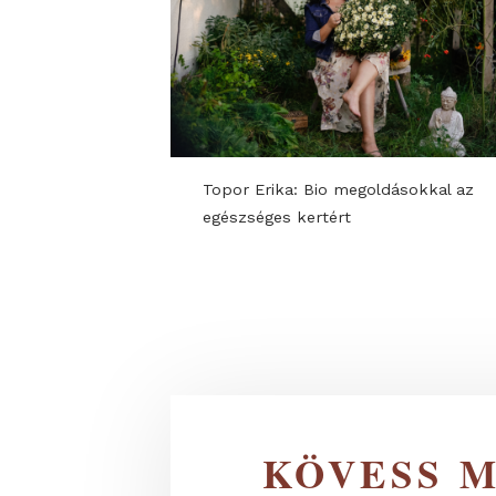
KIÁLLÍTÓI PROGRAMOK ÉS Ú
Topor Erika: Bio megoldásokka
egészséges kertért