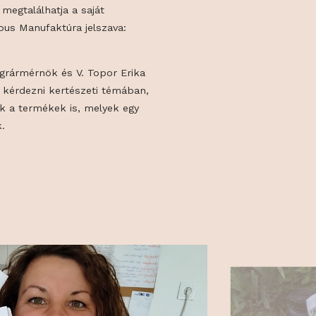
ban előállított alapanyagokból készültek,
egészen a gourmet szószkülönlegességekig.
, Tabdiból érkeznek ezek az izgalmas ízek,
 szószoktól kezdve a csípős
ig mindenki megtalálhatja a saját
urmet & Delicious Manufaktúra jelszava:
nk!"
a Szabolcs agrármérnök és V. Topor Erika
rnöktől lehet kérdezni kertészeti témában,
tők mindazok a termékek is, melyek egy
 készíthetők.