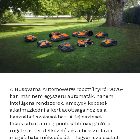
A Husqvarna Automower® robotfűnyírói 2026-
ban már nem egyszerű automaták, hanem
intelligens rendszerek, amelyek képesek
alkalmazkodni a kert adottságaihoz és a
használati szokásokhoz. A fejlesztések
fókuszában a még pontosabb navigáció, a
rugalmas területkezelés és a hosszú távon
megbízható működés áll – legyen szó családi