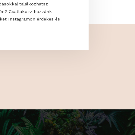
 uralják a modern kerteket? Hogyan
saját oázisodat, ahol élmény a pihenés?
kkal és megoldásokkal találkozhatsz
 a GardenExpón? Csatlakozz hozzánk
s kövess minket Instagramon érdekes és
artalmakért!