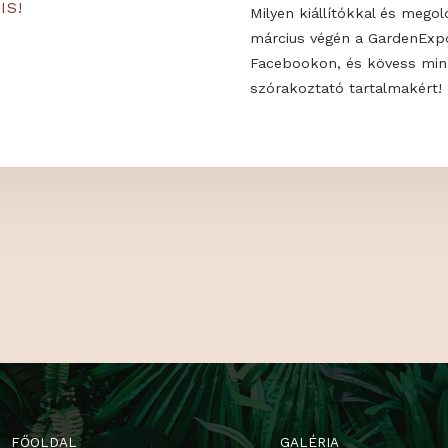
 MINKET!
Milyen trendek
alakíthatod ki 
KON IS!
Milyen kiállító
március végén
Facebookon, é
szórakoztató t