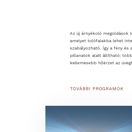
Az új árnyékoló megold
“beépített” hatás kül
amelyet tolófalakba leh
megoldás különösen jó
szabályozható. Így a fé
terekhez, és logikusan kie
pillanatok alatt állítha
kellemesebb hőérzet az ü
TOVÁBBI PROGRAM