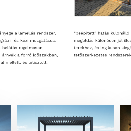
ások lényege a lamellás rendszer,
önálló árnyékolók helyett. Ez a
et integrálni, és kézi mozgatással
l illeszkedik a modern üvegfalas
ny és a belátás rugalmasan,
gészíti a bemutatott üvegfal- és
tó: több árnyék a forró időszakban,
tetőszerkezete
vegfal mellett, és letisztult,
OK