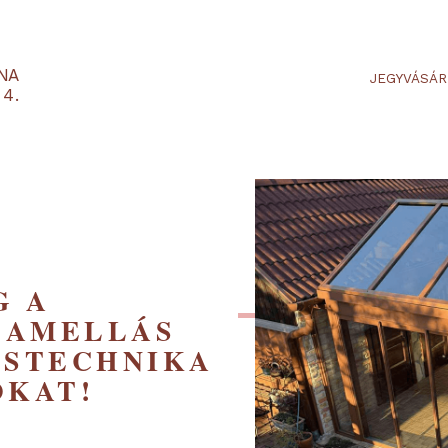
RTARÉNA
 2-3-4.
MEG A
B LAMELLÁS
LÁSTECHNIKA
SOKAT!