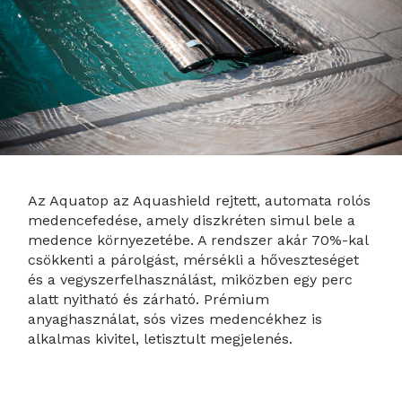
Az Aquatop az Aquashield rejtett, automata rolós
medencefedése, amely diszkréten simul bele a
medence környezetébe. A rendszer akár 70%-kal
csökkenti a párolgást, mérsékli a hőveszteséget
és a vegyszerfelhasználást, miközben egy perc
alatt nyitható és zárható. Prémium
anyaghasználat, sós vizes medencékhez is
alkalmas kivitel, letisztult megjelenés.