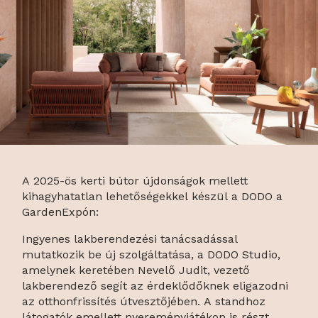
A 2025-ös kerti bútor újdonságok mellett
kihagyhatatlan lehetőségekkel készül a DODO a
GardenExpón:
Ingyenes lakberendezési tanácsadással
mutatkozik be új szolgáltatása, a DODO Studio,
amelynek keretében Nevelő Judit, vezető
lakberendező segít az érdeklődőknek eligazodni
az otthonfrissítés útvesztőjében. A standhoz
látogatók emellett nyereményjátékon is részt