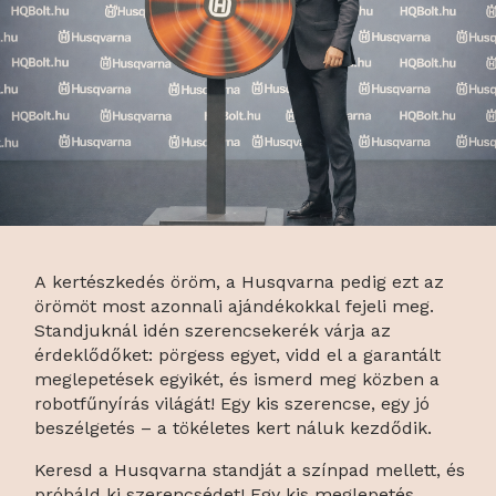
A kertészkedés öröm, a Husqvarna pedig ezt az
örömöt most azonnali ajándékokkal fejeli meg.
Standjuknál idén szerencsekerék várja az
érdeklődőket: pörgess egyet, vidd el a garantált
meglepetések egyikét, és ismerd meg közben a
robotfűnyírás világát! Egy kis szerencse, egy jó
beszélgetés – a tökéletes kert náluk kezdődik.
Keresd a Husqvarna standját a színpad mellett, és
próbáld ki szerencsédet! Egy kis meglepetés