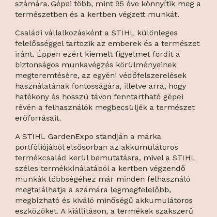
számára. Gépei több, mint 95 éve könnyítik meg a
természetben és a kertben végzett munkát.
Családi vállalkozásként a STIHL különleges
felelősséggel tartozik az emberek és a természet
iránt. Éppen ezért kiemelt figyelmet fordít a
biztonságos munkavégzés körülményeinek
megteremtésére, az egyéni védőfelszerelések
használatának fontosságára, illetve arra, hogy
hatékony és hosszú távon fenntartható gépei
révén a felhasználók megbecsüljék a természet
erőforrásait.
A STIHL GardenExpo standján a márka
portfóliójából elsősorban az akkumulátoros
termékcsalád kerül bemutatásra, mivel a STIHL
széles termékkínálatából a kertben végzendő
munkák többségéhez már minden felhasználó
megtalálhatja a számára legmegfelelőbb,
megbízható és kiváló minőségű akkumulátoros
eszközöket. A kiállításon, a termékek szakszerű