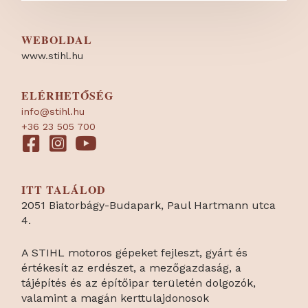
WEBOLDAL
www.stihl.hu
ELÉRHETŐSÉG
info@stihl.hu
+36 23 505 700
ITT TALÁLOD
2051 Biatorbágy-Budapark, Paul Hartmann utca
4.
A STIHL motoros gépeket fejleszt, gyárt és
értékesít az erdészet, a mezőgazdaság, a
tájépítés és az építőipar területén dolgozók,
valamint a magán kerttulajdonosok