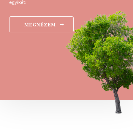
egyikét!
→
MEGNÉZEM