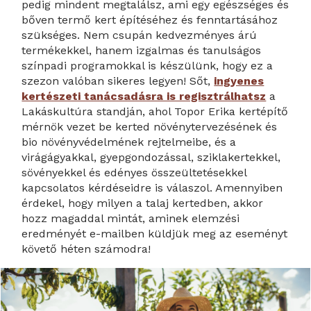
pedig mindent megtalálsz, ami egy egészséges és
bőven termő kert építéséhez és fenntartásához
szükséges. Nem csupán kedvezményes árú
termékekkel, hanem izgalmas és tanulságos
színpadi programokkal is készülünk, hogy ez a
szezon valóban sikeres legyen! Sőt,
ingyenes
kertészeti tanácsadásra is regisztrálhatsz
a
Lakáskultúra standján, ahol Topor Erika kertépítő
mérnök vezet be kerted növénytervezésének és
bio növényvédelmének rejtelmeibe, és a
virágágyakkal, gyepgondozással, sziklakertekkel,
sövényekkel és edényes összeültetésekkel
kapcsolatos kérdéseidre is válaszol. Amennyiben
érdekel, hogy milyen a talaj kertedben, akkor
hozz magaddal mintát, aminek elemzési
eredményét e-mailben küldjük meg az eseményt
követő héten számodra!