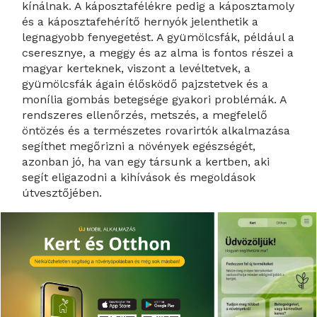
kínálnak. A káposztafélékre pedig a káposztamoly
és a káposztafehérítő hernyók jelenthetik a
legnagyobb fenyegetést. A gyümölcsfák, például a
cseresznye, a meggy és az alma is fontos részei a
magyar kerteknek, viszont a levéltetvek, a
gyümölcsfák ágain élősködő pajzstetvek és a
monília gombás betegsége gyakori problémák. A
rendszeres ellenőrzés, metszés, a megfelelő
öntözés és a természetes rovarirtók alkalmazása
segíthet megőrizni a növények egészségét,
azonban jó, ha van egy társunk a kertben, aki
segít eligazodni a kihívások és megoldások
útvesztőjében.