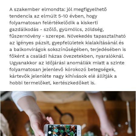
A szakember elmondta: jól megfigyelhető
tendencia az elmúlt 5-10 évben, hogy
folyamatosan felértékelődik a kiskerti
gazdálkodás - szőlő, gyümölcs, zöldség,
fűszernövény - szerepe. Növekedés tapasztalható
az igényes pázsit, gyepfelületek kialakításánál és
a balkonvirágok sokszínűségében, terjedésében is
főként a családi házas övezetekben, nyaralóknál.
Ugyanakkor az időjárási anomáliák miatt a szinte
folyamatosan jelenlevő kórokozó betegségek,
kártevők jelenléte nagy kihívások elé állítják a
hobbi termelőket, kertészkedőket is.