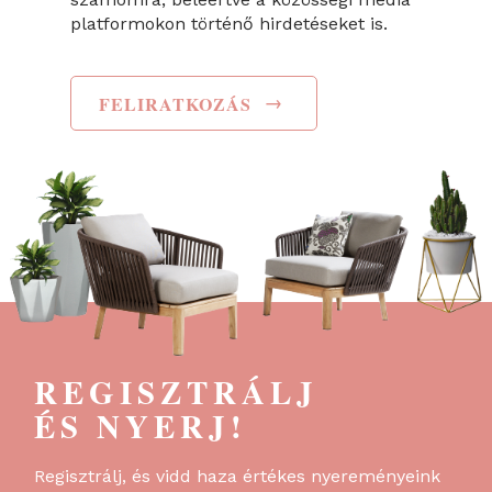
platformokon történő hirdetéseket is.
→
FELIRATKOZÁS
REGISZTRÁLJ
ÉS NYERJ!
Regisztrálj, és vidd haza értékes nyereményeink