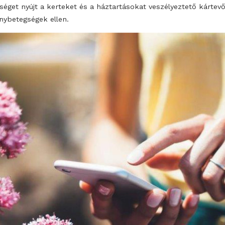
számos haszon- és konyhakerti növény termesztése le
Azonban nemcsak a természet adta áldásokra kell figy
potenciális kártevők és betegségek veszélyeire is.
Ezért 2023-ban új, ingyenesen elérhető mobilapplikáció
Syngenta Magyarország. A Kert és Otthon alkalmazás pr
segítséget nyújt a kerteket és a háztartásokat veszélye
növénybetegségek ellen.