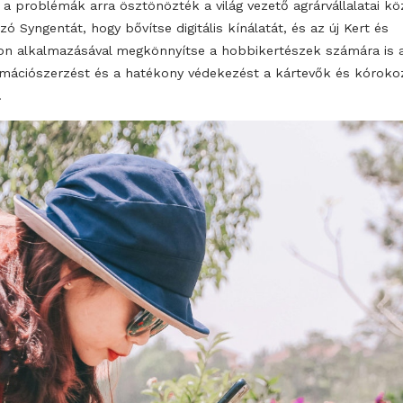
A változó termesztési körülmények, szélsőségesebbé vá
kártevők és kórokozók megjelenése és fenyegetése a 
számára is komoly nehézségeket okoz a sikeres növén
Ezek a problémák arra ösztönözték a világ vezető agrár
tartozó Syngentát, hogy bővítse digitális kínálatát, és az
Otthon alkalmazásával megkönnyítse a hobbikertészek
információszerzést és a hatékony védekezést a kártev
ellen.