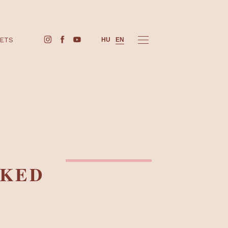
BUY TICKETS
HU
EN
T NEKED