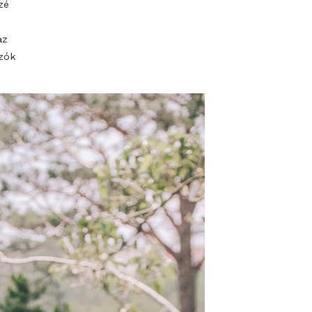
ló időjárás,
hobbikertészek
ytermesztésben.
vállalatai közé
 új Kert és
 számára is az
ők és kórokozók