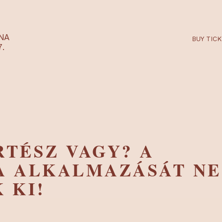
RTARÉNA
 2027.
ERTÉSZ VAGY? A
TA ALKALMAZÁSÁ
ÁK KI!