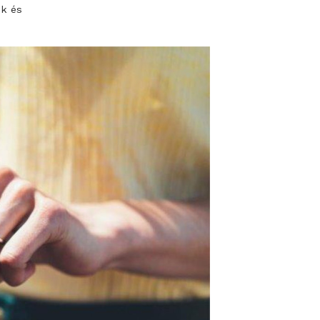
hetséges.
elni, hanem a
t mutatott be a
ofesszionális
ztető kártevők és