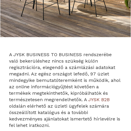
A JYSK BUSINESS TO BUSINESS rendszerébe
való bekerüléshez nincs szükség külön
regisztrációra, elegendő a számlázási adatokat
megadni. Az egész országot lefedő, 97 üzlet
mindegyike bemutatóteremként is működik, ahol
az online információgyűjtést követően a
termékek megtekinthetők, kipróbálhatók és
természetesen megrendelhetők. A
JYSK B2B
oldalán elérhető az üzleti ügyfelek számára
összeállított katalógus és a további
kedvezményes ajánlatokat ismertető hírlevélre is
fel lehet iratkozni.