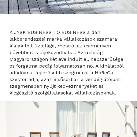
A JYSK BUSINESS TO BUSINESS a dán
lakberendezési márka vállalkozások számára
kialakított üzletága, melyről az eseményen
bővebben is tájékozódhatsz. Az üzletág
Magyarországon két éve indult el, népszerűsége
és forgalma pedig folyamatosan nő. A kínálatból
adódóan a legerősebb szegmenst a HoReCa
szektor adja, azaz elsősorban a vendéglátóipari
szegmensben nyújt kedvezményeket és
kiegészítő szolgáltatásokat vállalkozásoknak.