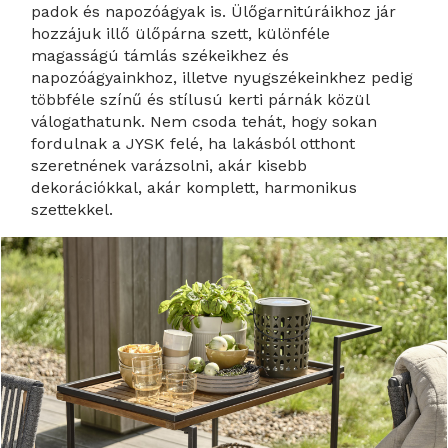
padok és napozóágyak is. Ülőgarnitúráikhoz jár
hozzájuk illő ülőpárna szett, különféle
magasságú támlás székeikhez és
napozóágyainkhoz, illetve nyugszékeinkhez pedig
többféle színű és stílusú kerti párnák közül
válogathatunk. Nem csoda tehát, hogy sokan
fordulnak a JYSK felé, ha lakásból otthont
szeretnének varázsolni, akár kisebb
dekorációkkal, akár komplett, harmonikus
szettekkel.