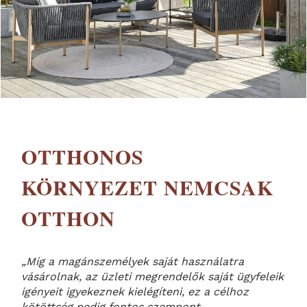
OTTHONOS
KÖRNYEZET NEMCSAK
OTTHON
„Míg a magánszemélyek saját használatra
vásárolnak, az üzleti megrendelők saját ügyfeleik
igényeit igyekeznek kielégíteni, ez a célhoz
kötöttség pedig fontos szempont