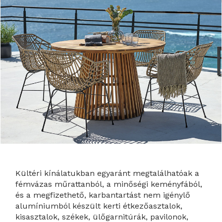
Kültéri kínálatukban egyaránt megtalálhatóak a
fémvázas műrattanból, a minőségi keményfából,
és a megfizethető, karbantartást nem igénylő
alumíniumból készült kerti étkezőasztalok,
kisasztalok, székek, ülőgarnitúrák, pavilonok,