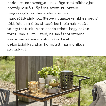
padok és napozóágyak is. Ülőgarnitúráikhoz jár
hozzájuk illő ülőpárna szett, különféle
magasságú támlás székeikhez és
napozóágyainkhoz, illetve nyugszékeinkhez pedig
többféle színű és stílusú kerti párnák közül
válogathatunk. Nem csoda tehát, hogy sokan
fordulnak a JYSK felé, ha lakásból otthont
szeretnének varázsolni, akár kisebb
dekorációkkal, akár komplett, harmonikus
szettekkel.