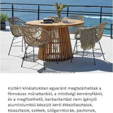
Kültéri kínálatukban egyaránt megtalálhatóak a
fémvázas műrattanból, a minőségi keményfából,
és a megfizethető, karbantartást nem igénylő
alumíniumból készült kerti étkezőasztalok,
kisasztalok, székek, ülőgarnitúrák, pavilonok,