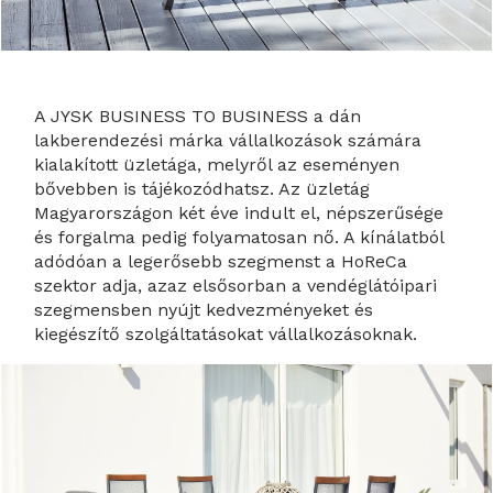
A JYSK BUSINESS TO BUSINESS a dán
lakberendezési márka vállalkozások számára
kialakított üzletága, melyről az eseményen
bővebben is tájékozódhatsz. Az üzletág
Magyarországon két éve indult el, népszerűsége
és forgalma pedig folyamatosan nő. A kínálatból
adódóan a legerősebb szegmenst a HoReCa
szektor adja, azaz elsősorban a vendéglátóipari
szegmensben nyújt kedvezményeket és
kiegészítő szolgáltatásokat vállalkozásoknak.