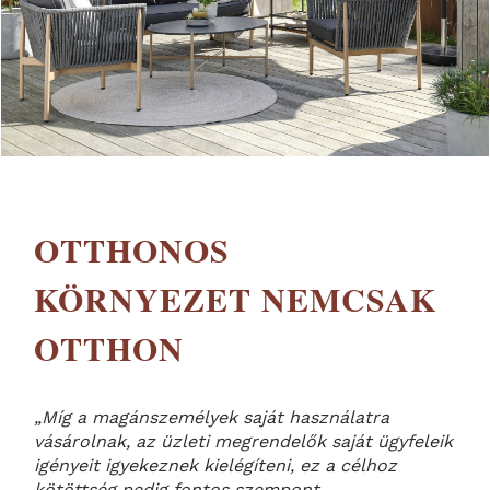
OTTHONOS
KÖRNYEZET NEMCSAK
OTTHON
„Míg a magánszemélyek saját használatra
vásárolnak, az üzleti megrendelők saját ügyfeleik
igényeit igyekeznek kielégíteni, ez a célhoz
kötöttség pedig fontos szempont