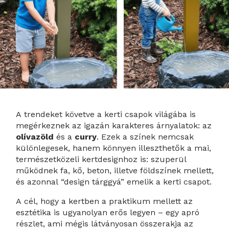
A trendeket követve a kerti csapok világába is
megérkeznek az igazán karakteres árnyalatok: az
olívazöld
és a
curry
. Ezek a színek nemcsak
különlegesek, hanem könnyen illeszthetők a mai,
természetközeli kertdesignhoz is: szuperül
működnek fa, kő, beton, illetve földszínek mellett,
és azonnal “design tárggyá” emelik a kerti csapot.
A cél, hogy a kertben a praktikum mellett az
esztétika is ugyanolyan erős legyen – egy apró
részlet, ami mégis látványosan összerakja az