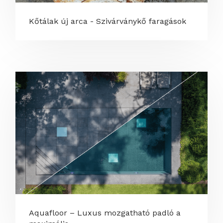
Kőtálak új arca - Szivárványkő faragások
Aquafloor – Luxus mozgatható padló a