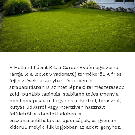
A Holland Pázsit Kft. a GardenExpón egyszerre
rántja le a leplet 5 vadonatúj termékéről. A friss
fejlesztések látványban, érzetben és
strapabírásban is szintet lépnek: természetesebb
zöld, puhább tapintás, stabilabb teljesítmény a
mindennapokban. Legyen szó kertről, teraszról,
kutyás udvarról vagy intenzíven használt
felületről, a standnál élőben is
összehasonlíthatók az újdonságok, és gyorsan
kiderül, melyik illik legjobban az adott igényhez.