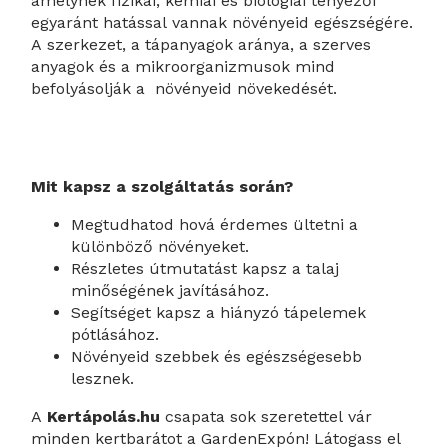
amelynek fizikai, kémiai és biológiai tényezői
egyaránt hatással vannak növényeid egészségére.
A szerkezet, a tápanyagok aránya, a szerves
anyagok és a mikroorganizmusok mind
befolyásolják a növényeid növekedését.
Mit kapsz a szolgáltatás során?
Megtudhatod hová érdemes ültetni a
különböző növényeket.
Részletes útmutatást kapsz a talaj
minőségének javításához.
Segítséget kapsz a hiányzó tápelemek
pótlásához.
Növényeid szebbek és egészségesebb
lesznek.
A
Kertápolás.hu
csapata sok szeretettel vár
minden kertbarátot a GardenExpón! Látogass el