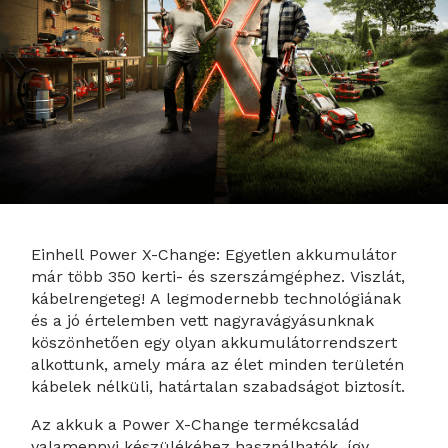
Einhell Power X-Change: Egyetlen akkumulátor
már több 350 kerti- és szerszámgéphez. Viszlát,
kábelrengeteg! A legmodernebb technológiának
és a jó értelemben vett nagyravágyásunknak
köszönhetően egy olyan akkumulátorrendszert
alkottunk, amely mára az élet minden területén
kábelek nélküli, határtalan szabadságot biztosít.
Az akkuk a Power X-Change termékcsalád
valamennyi készülékéhez használhatók, így