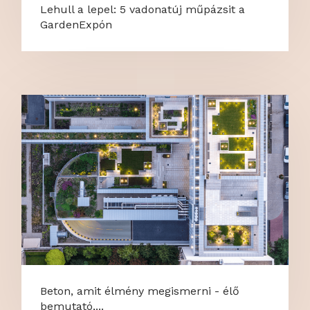
Lehull a lepel: 5 vadonatúj műpázsit a
GardenExpón
Beton, amit élmény megismerni - élő
bemutató,...