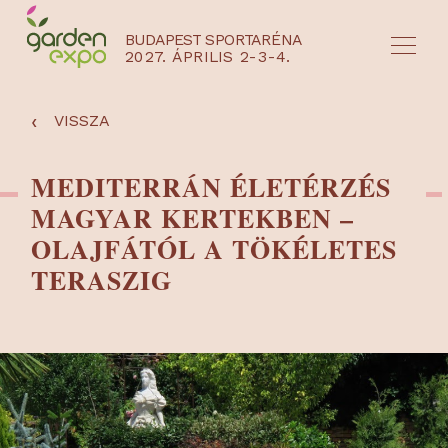
BUDAPEST SPORTARÉNA
2027. ÁPRILIS 2-3-4.
HU
EN
‹
VISSZA
MEDITERRÁN ÉLETÉRZÉS
MAGYAR KERTEKBEN –
OLAJFÁTÓL A TÖKÉLETES
TERASZIG
NYEREMÉNYJÁTÉK / REGISZTRÁCIÓ