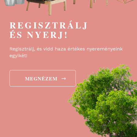
REGISZTRÁLJ
ÉS NYERJ!
Regisztrálj, és vidd haza értékes nyereményeink
egyikét!
→
MEGNÉZEM