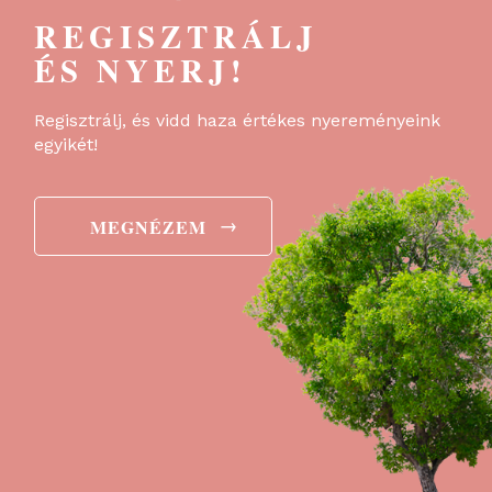
REGISZTRÁLJ
ÉS NYERJ!
Regisztrálj, és vidd haza értékes nyereményeink
egyikét!
→
MEGNÉZEM