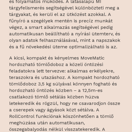
és folyamatos működés. A látásalapú MI
tárgyfelismerés segítségével különbözteti meg a
tárgyakat, és kerüli el az ütközést azokkal. A
fűnyíró a szegélyek mentén is precíz munkát
végez, a smart alkalmazás segítségével pedig
automatikusan beállítható a nyírási ütemterv, és
olyan adatok felhasználásával, mint a napszakok
és a fű növekedési üteme optimalizálható is az.
A kicsi, kompakt és kényelmes MoveMatic
hordozható tömlődoboz a közeli öntözési
feladatokra lett tervezve: alkalmas erkélyekre,
teraszokra és utazáshoz. A kompakt hordozható
tömlődoboz 3,5 kg súlyával könnyen fogható és
hordozható öntözés közben – a 12,5m-es
csatlakozó tömlő sétálás közben húzva
letekeredik és rögzül, hogy ne csavarodjon össze
a cserepek vagy ágyások közt sétálva. A
RollControl funkciónak köszönhetően a tömlő
meghúzása után automatikusan,
összegabalyodás nélkül visszatekeredik. A