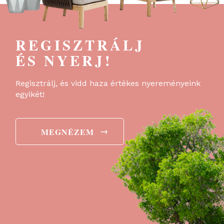
REGISZTRÁLJ
ÉS NYERJ!
Regisztrálj, és vidd haza értékes nyereményeink
egyikét!
→
MEGNÉZEM