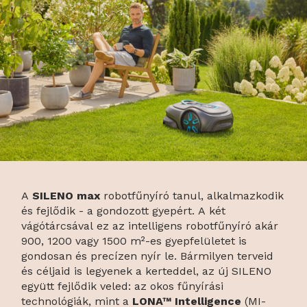
A
SILENO max
robotfűnyíró tanul, alkalmazkodik
és fejlődik - a gondozott gyepért. A két
vágótárcsával ez az intelligens robotfűnyíró akár
900, 1200 vagy 1500 m²-es gyepfelületet is
gondosan és precízen nyír le. Bármilyen terveid
és céljaid is legyenek a kerteddel, az új SILENO
együtt fejlődik veled: az okos fűnyírási
technológiák, mint a
LONA™ Intelligence
(MI-