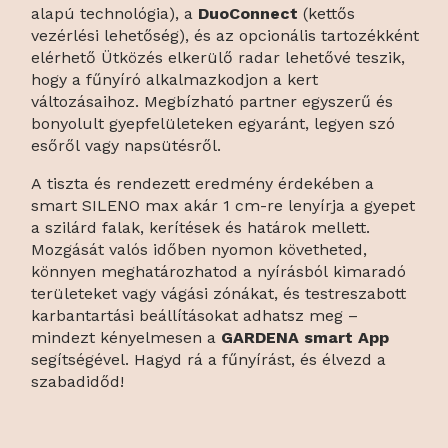
alapú technológia), a
DuoConnect
(kettős
vezérlési lehetőség), és az opcionális tartozékként
elérhető Ütközés elkerülő radar lehetővé teszik,
hogy a fűnyíró alkalmazkodjon a kert
változásaihoz. Megbízható partner egyszerű és
bonyolult gyepfelületeken egyaránt, legyen szó
esőről vagy napsütésről.
A tiszta és rendezett eredmény érdekében a
smart SILENO max akár 1 cm-re lenyírja a gyepet
a szilárd falak, kerítések és határok mellett.
Mozgását valós időben nyomon követheted,
könnyen meghatározhatod a nyírásból kimaradó
területeket vagy vágási zónákat, és testreszabott
karbantartási beállításokat adhatsz meg –
mindezt kényelmesen a
GARDENA smart App
segítségével. Hagyd rá a fűnyírást, és élvezd a
szabadidőd!