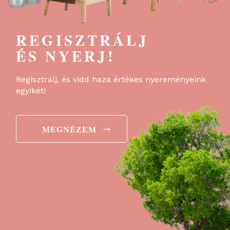
REGISZTRÁLJ
ÉS NYERJ!
Regisztrálj, és vidd haza értékes nyereményeink
egyikét!
→
MEGNÉZEM