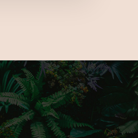
kkal és megoldásokkal találkozhatsz
 a GardenExpón? Csatlakozz hozzánk
s kövess minket Instagramon érdekes és
artalmakért!