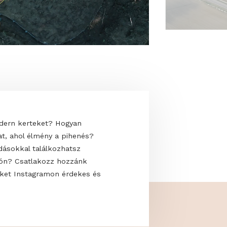
 uralják a modern kerteket? Hogyan
saját oázisodat, ahol élmény a pihenés?