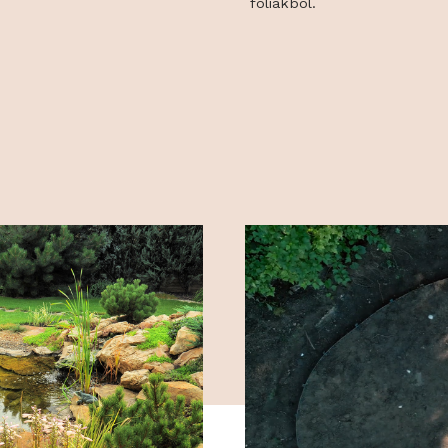
kiviteleznek é
tca 2
megoldásokat g
geotextíliából 
fóliákból.