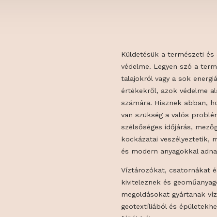
Küldetésük a t
védelme. Legye
talajokról vagy 
értékekről, az
számára. Hiszn
van szükség a 
szélsőséges id
kockázatai vesz
és modern anya
Víztározókat, 