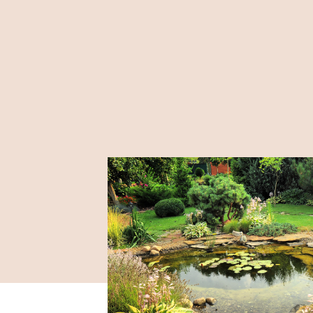
ITT TALÁLOD
2360 Gyál, Vállalkozó u