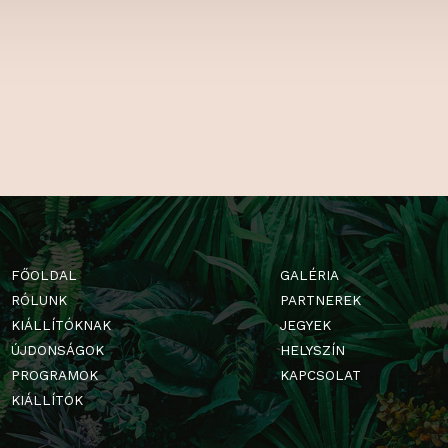
KON IS!
Milyen kiállító
március végén
Facebookon, é
szórakoztató t