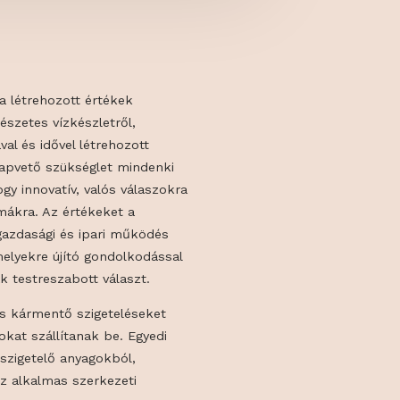
ermészeti és a létrehozott értékek
n szó a természetes vízkészletről,
a sok energiával és idővel létrehozott
ok védelme alapvető szükséglet mindenki
ek abban, hogy innovatív, valós válaszokra
valós problémákra. Az értékeket a
őjárás, mezőgazdasági és ipari működés
élyeztetik, melyekre újító gondolkodással
gokkal adnak testreszabott választ.
csatornákat és kármentő szigeteléseket