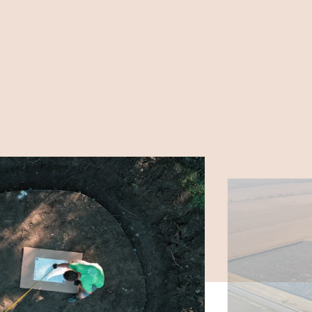
s geoműanyagokat szállítanak be. Egyedi
yártanak vízszigetelő anyagokból,
és épületekhez alkalmas szerkezeti