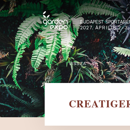
BUDAPEST SPO
2027. ÁPRILIS
‹
VISSZA
CREATI