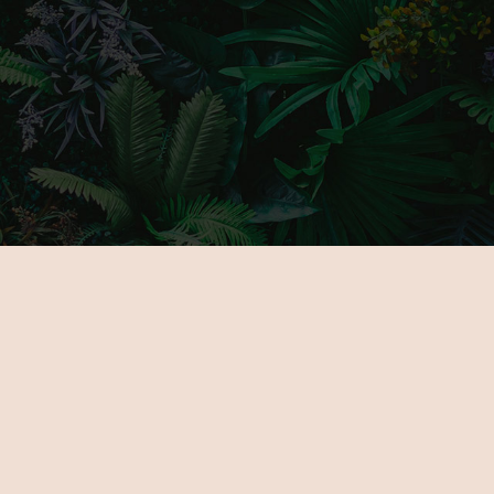
FŐOLDAL
GALÉRIA
RÓLUNK
PARTNERE
KIÁLLÍTÓKNAK
JEGYEK
ÚJDONSÁGOK
HELYSZÍN
PROGRAMOK
KAPCSOLA
KIÁLLÍTÓK