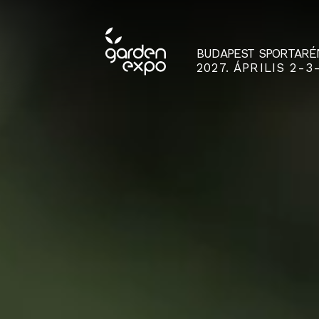
BUDAPEST SPO
2027. ÁPRILIS
NYERJ 4