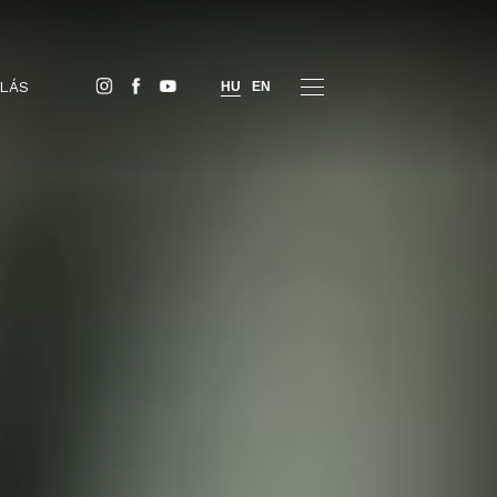
JEGYVÁSÁRLÁS
HU
EN