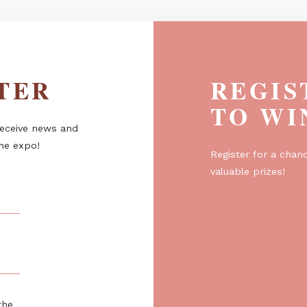
ETTER
R
T
er to receive news and
about the expo!
Regist
valuabl