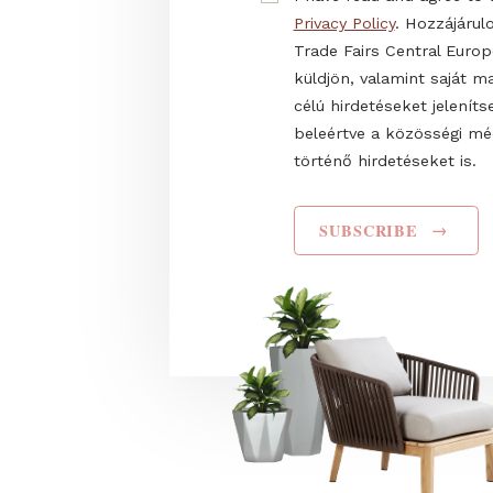
Name
I have read and agr
Privacy Policy
. Hozz
Trade Fairs Central
küldjön, valamint s
célú hirdetéseket 
beleértve a közös
történő hirdetéseke
SUBSCRIBE