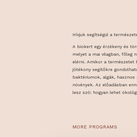
Hívjuk segítségül a ter
A biokert egy érzékeny
melyet a mai vilagban,
elérni. Amikor a termés
jótékony segítőkre gon
baktériumok, algák, has
növények. Az előadásba
lesz szó: hogyan lehet