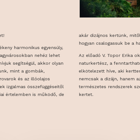
mészetet!
akár dizájnos k
hogyan csalog
 és törékeny harmonikus egyensúly,
 főleg nagyvárosokban nehéz lehet
Az előadó V. T
zetet hívjuk segítségül, akkor olyan
naturkertész, 
dolhatunk, mint a gombák,
elkötelezett h
znos rovarok és az illóolajos
nemcsak a dizá
n ennek izgalmas összefüggéseitől
természetes r
 ökológiai értelemben is működő, de
kertet.