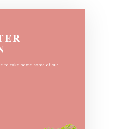
EGISTER
O WIN
er for a chance to take home some of our
e prizes!