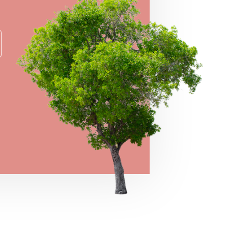
→
VIEW