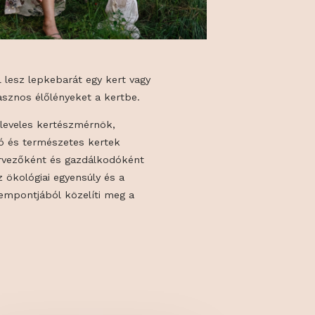
ertünk, mitől lesz lepkebarát egy kert vagy
assuk be a hasznos élőlényeket a kertbe.
opor Erika okleveles kertészmérnök,
a fenntartható és természetes kertek
íve, aki kerttervezőként és gazdálkodóként
jn, hanem az ökológiai egyensúly és a
endszerek szempontjából közelíti meg a