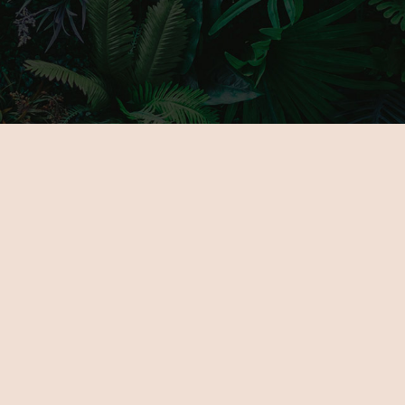
MAIN PAGE
GALLERY
ABOUT US
PARTNERS
FOR EXHIBITORS
TICKETS
NOVELTIES
VENUE
PROGRAMOK
CONTACT
EXHIBITORS