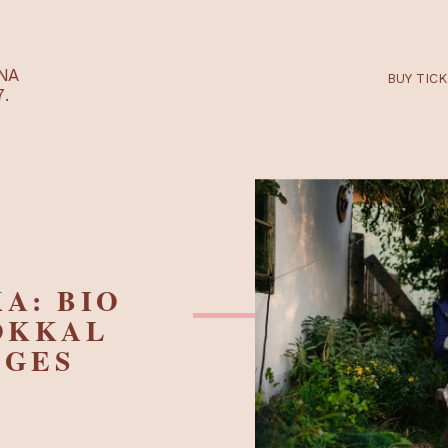
RTARÉNA
 2027.
IKA: BIO
ÁSOKKAL
ZSÉGES