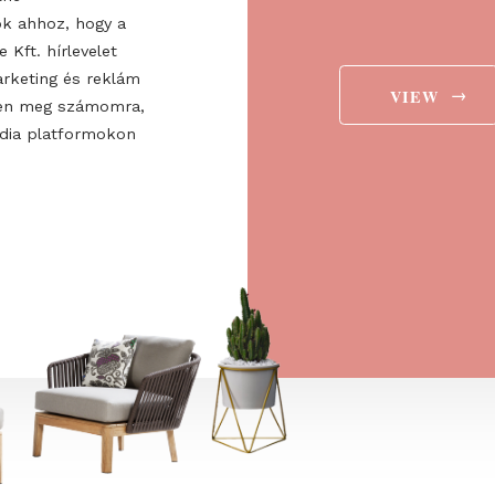
ee to the
ájárulok ahhoz, hogy a
 Europe Kft. hírlevelet
aját marketing és reklám
jelenítsen meg számomra,
ségi média platformokon
t is.
→