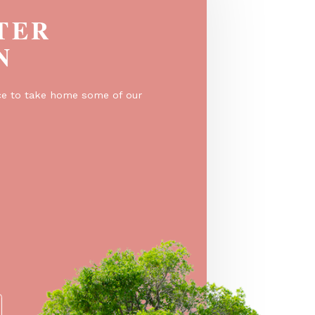
EGISTER
O WIN
er for a chance to take home some of our
e prizes!