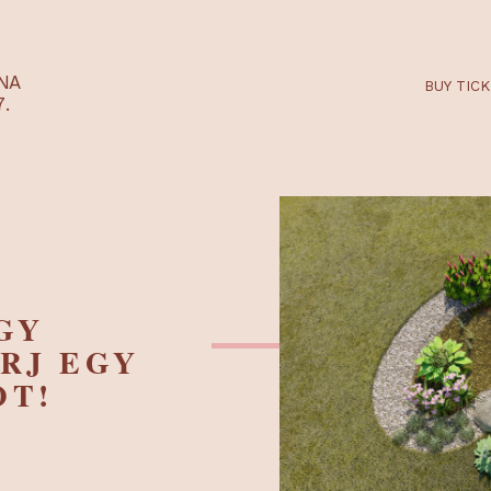
RTARÉNA
 2027.
NAGY
NYERJ EGY
OXOT!