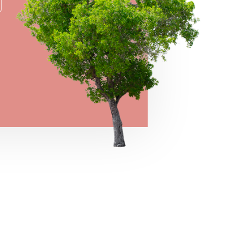
→
VIEW