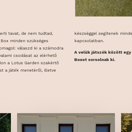
a egy kerti tavat, de nem tudtad,
 minden felmerülő kérdéssel
 Lotus Box minden szükséges
kapcsolatban.
zba csomagol: válaszd ki a számodra
A velük játszó
lkoss valami csodásat az elérhető
Boxot sorsolna
 A standon a Lotus Garden szakértő
oztatást a játék menetéről, illetve