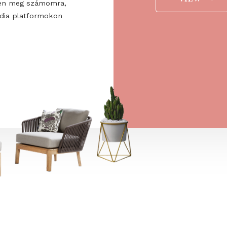
ee to the
ájárulok ahhoz, hogy a
 Europe Kft. hírlevelet
aját marketing és reklám
jelenítsen meg számomra,
ségi média platformokon
t is.
→