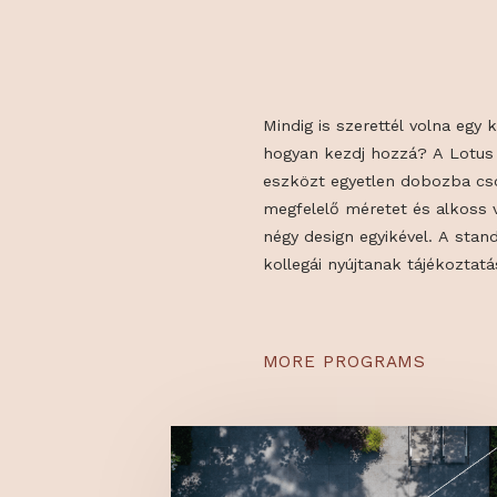
Mindig is szerettél voln
készséggel segítenek
hogyan kezdj hozzá? A
eszközt egyetlen dobo
megfelelő méretet és a
négy design egyikével.
kollegái nyújtanak tájék
MORE PROGRAMS