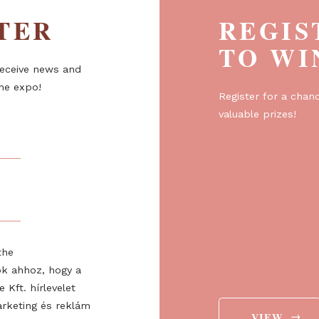
ETTER
R
T
er to receive news and
about the expo!
Regist
valuabl