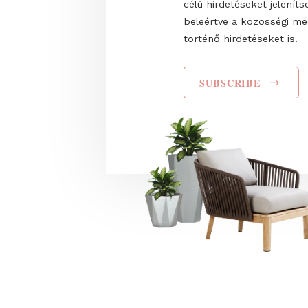
I have read and agr
Privacy Policy
. Hozz
Trade Fairs Central
küldjön, valamint s
célú hirdetéseket 
beleértve a közös
történő hirdetéseke
SUBSCRIBE