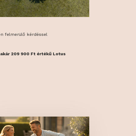
k között egy akár 209 900 Ft értékű Lotus
k ki.