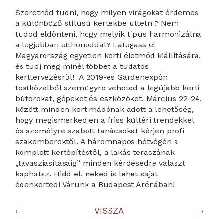
Szeretnéd tudni, hogy milyen virágokat érdemes
a különböző stílusú kertekbe ültetni? Nem
tudod eldönteni, hogy melyik típus harmonizálna
a legjobban otthonoddal? Látogass el
Magyarország egyetlen kerti életmód kiállítására,
és tudj meg minél többet a tudatos
kerttervezésről! A 2019-es Gardenexpón
testközelből szemügyre veheted a legújabb kerti
bútorokat, gépeket és eszközöket. Március 22-24.
között minden kertimádónak adott a lehetőség,
hogy megismerkedjen a friss kültéri trendekkel
és személyre szabott tanácsokat kérjen profi
szakemberektől. A háromnapos hétvégén a
komplett kertépítéstől, a lakás teraszának
„tavasziasításáig” minden kérdésedre választ
kaphatsz. Hidd el, neked is lehet saját
édenkerted! Várunk a Budapest Arénában!
‹
VISSZA
›