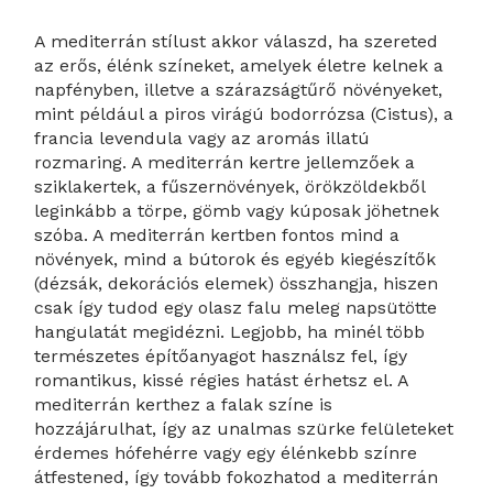
A mediterrán stílust akkor válaszd, ha szereted
az erős, élénk színeket, amelyek életre kelnek a
napfényben, illetve a szárazságtűrő növényeket,
mint például a piros virágú bodorrózsa (Cistus), a
francia levendula vagy az aromás illatú
rozmaring. A mediterrán kertre jellemzőek a
sziklakertek, a fűszernövények, örökzöldekből
leginkább a törpe, gömb vagy kúposak jöhetnek
szóba. A mediterrán kertben fontos mind a
növények, mind a bútorok és egyéb kiegészítők
(dézsák, dekorációs elemek) összhangja, hiszen
csak így tudod egy olasz falu meleg napsütötte
hangulatát megidézni. Legjobb, ha minél több
természetes építőanyagot használsz fel, így
romantikus, kissé régies hatást érhetsz el. A
mediterrán kerthez a falak színe is
hozzájárulhat, így az unalmas szürke felületeket
érdemes hófehérre vagy egy élénkebb színre
átfestened, így tovább fokozhatod a mediterrán