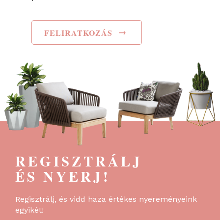
→
FELIRATKOZÁS
REGISZTRÁLJ
ÉS NYERJ!
Regisztrálj, és vidd haza értékes nyereményeink
egyikét!