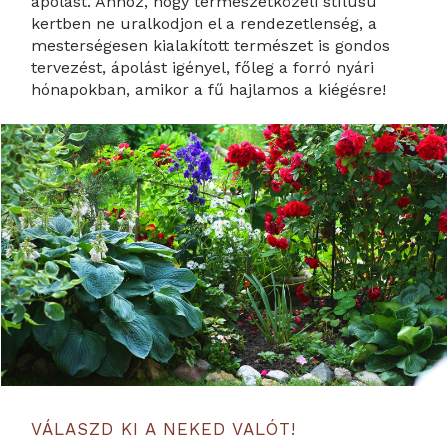
ápolást. Ahhoz, hogy természetközeli stílusú
kertben ne uralkodjon el a rendezetlenség, a
mesterségesen kialakított természet is gondos
tervezést, ápolást igényel, főleg a forró nyári
hónapokban, amikor a fű hajlamos a kiégésre!
VÁLASZD KI A NEKED VALÓT!