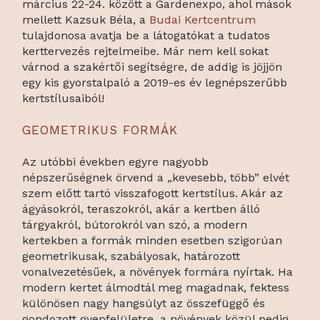
március 22-24. között a Gardenexpo, ahol mások
mellett Kazsuk Béla, a
Budai Kertcentrum
tulajdonosa avatja be a látogatókat a tudatos
kerttervezés rejtelmeibe. Már nem kell sokat
várnod a szakértői segítségre, de addig is jöjjön
egy kis gyorstalpaló a 2019-es év legnépszerűbb
kertstílusaiból!
GEOMETRIKUS FORMÁK
Az utóbbi években egyre nagyobb
népszerűségnek örvend a „kevesebb, több” elvét
szem előtt tartó visszafogott kertstílus. Akár az
ágyásokról, teraszokról, akár a kertben álló
tárgyakról, bútorokról van szó, a modern
kertekben a formák minden esetben szigorúan
geometrikusak, szabályosak, határozott
vonalvezetésűek, a növények formára nyírtak. Ha
modern kertet álmodtál meg magadnak, fektess
különösen nagy hangsúlyt az összefüggő és
gondozott gyepfelületre, a növények közül pedig