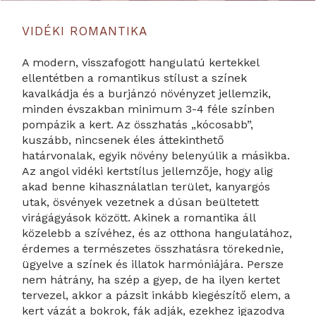
VIDÉKI ROMANTIKA
A modern, visszafogott hangulatú kertekkel
ellentétben a romantikus stílust a színek
kavalkádja és a burjánzó növényzet jellemzik,
minden évszakban minimum 3-4 féle színben
pompázik a kert. Az összhatás „kócosabb”,
kuszább, nincsenek éles áttekinthető
határvonalak, egyik növény belenyúlik a másikba.
Az angol vidéki kertstílus jellemzője, hogy alig
akad benne kihasználatlan terület, kanyargós
utak, ösvények vezetnek a dúsan beültetett
virágágyások között. Akinek a romantika áll
közelebb a szívéhez, és az otthona hangulatához,
érdemes a természetes összhatásra törekednie,
ügyelve a színek és illatok harmóniájára. Persze
nem hátrány, ha szép a gyep, de ha ilyen kertet
tervezel, akkor a pázsit inkább kiegészítő elem, a
kert vázát a bokrok, fák adják, ezekhez igazodva