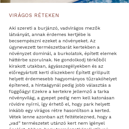
VIRÁGOS RÉTEKEN
Aki szereti a burjánzó, vadvirágos mezők
látványát, annak érdemes kertjébe is
becsempészni ezeket a növényeket. Az
úgynevezett természetbarát kertekben a
növényzet dominál, a burkolatok, épített elemek
háttérbe szorulnak. Ne gondolkodj térkőből
kirakott utakban, ágyásszegélyekben és az
előregyártott kerti díszekben! Épített grillpult
helyett érdemesebb hagyományos tűzrakóhelyet
építened, a hintaágynál pedig jobb választás a
függőágy! Ezekre a kertekre jellemző a tarka
növényvilág, a gyepet pedig nem kell katonásan
rövidre nyírni, így érhető el, hogy park helyett
inkább egy virágos rétre hasonlítson a kerted.
Vétek lenne azonban azt feltételezned, hogy a
„vad” természetet utánzó kert nem igényel