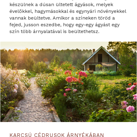
készülnek a dúsan ültetett ágyások, melyek
évelőkkel, hagymásokkal és egynyári növényekkel
vannak beültetve. Amikor a színeken töröd a
fejed, jusson eszedbe, hogy egy-egy ágyást egy
szín több árnyalatával is beültethetsz.
KARCSÚ CÉDRUSOK ÁRNYÉKÁBAN