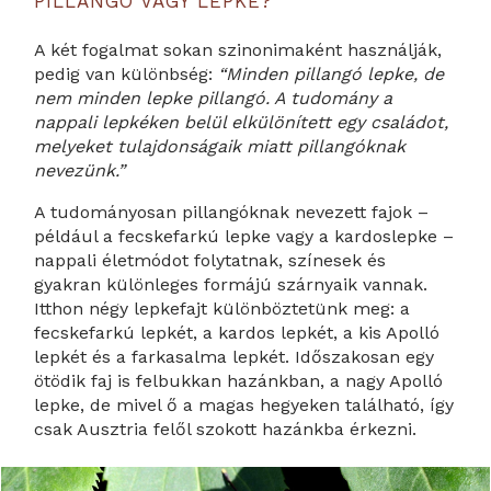
PILLANGÓ VAGY LEPKE?
A két fogalmat sokan szinonimaként használják,
pedig van különbség:
“Minden pillangó lepke, de
nem minden lepke pillangó. A tudomány a
nappali lepkéken belül elkülönített egy családot,
melyeket tulajdonságaik miatt pillangóknak
nevezünk.”
A tudományosan pillangóknak nevezett fajok –
például a fecskefarkú lepke vagy a kardoslepke –
nappali életmódot folytatnak, színesek és
gyakran különleges formájú szárnyaik vannak.
Itthon négy lepkefajt különböztetünk meg: a
fecskefarkú lepkét, a kardos lepkét, a kis Apolló
lepkét és a farkasalma lepkét. Időszakosan egy
ötödik faj is felbukkan hazánkban, a nagy Apolló
lepke, de mivel ő a magas hegyeken található, így
csak Ausztria felől szokott hazánkba érkezni.