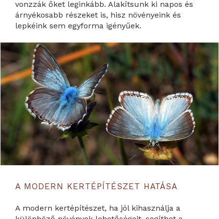
vonzzák őket leginkább. Alakítsunk ki napos és
árnyékosabb részeket is, hisz növényeink és
lepkéink sem egyforma igényűek.
A MODERN KERTÉPÍTÉSZET HATÁSA
A modern kertépítészet, ha jól kihasználja a
különböző növények lehetőségeit, segíthet a