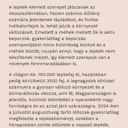
A lepkék kiemelt szerepet játszanak az
ökoszisztémában, hiszen számos élőlény
számára jelentenek táplálékot, és fontos
indikátorfajok is, tehát jelzik a környezet
változásait. Emellett a méhek mellett ők is aktív
beporzók, gyakorlatilag a beporzás
szempontjából nincs különbség köztük és a
méhek között, csupán annyi, hogy a lepkék nem
készítenek mézet, így kiemelt szerepük van a
növények fennmaradásában is.
A világon kb. 150.000 lepkefaj él, hazánkban
pedig körülbelül 3500 faj. A legnagyobb kihívást
számukra a gyorsan változó környezet és a
klímaváltozás okozza, ami itt, Magyarországon is
jelentős, különös tekintettel a nyarankénti nagy
forróságra és az azzal járó szárazságra. 2024-ben
a júliustól augusztusig tartó időszak gyakorlatilag
megfelezte a lepkeállományt, ezekben a
hónapokban szinte eltűntek a nappali lepkék,