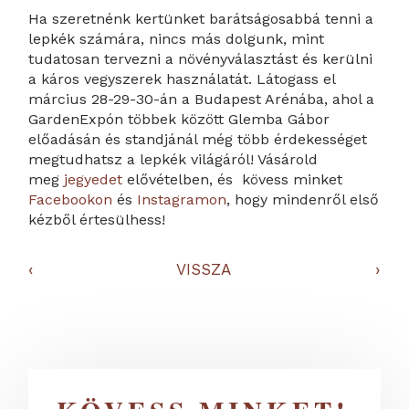
Ha szeretnénk kertünket barátságosabbá tenni a
lepkék számára, nincs más dolgunk, mint
tudatosan tervezni a növényválasztást és kerülni
a káros vegyszerek használatát. Látogass el
március 28-29-30-án a Budapest Arénába, ahol a
GardenExpón többek között Glemba Gábor
előadásán és standjánál még több érdekességet
megtudhatsz a lepkék világáról! Vásárold
meg
jegyedet
elővételben, és kövess minket
Facebookon
és
Instagramon
, hogy mindenről első
kézből értesülhess!
‹
VISSZA
›