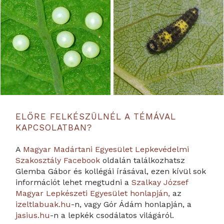
ELŐRE FELKÉSZÜLNÉL A TÉMÁVAL
KAPCSOLATBAN?
A
Magyar Madártani Egyesület Lepkevédelmi
Szakosztály Facebook
oldalán találkozhatsz
Glemba Gábor és kollégái írásával, ezen kívül sok
információt lehet megtudni a
Szalkay József
Magyar Lepkészeti Egyesület honlapján,
az
izeltlabuak.hu
-n, vagy Gór Ádám honlapján, a
jasius.hu
-n a lepkék csodálatos világáról.