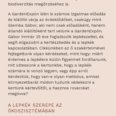
biodiverzitás megőrzéséhez is.
A GardenExpón idén is számos izgalmas előadás
és kiállító várja az érdeklődőket, csakúgy mint
Glemba Gábor, aki nem csak előadóként, hanem
állandó kiállítóként tart velünk a GardenExpón.
Gábor immár 25 éve foglalkozik lepkészettel, és
segít eligazodni a kertészkedés és a lepkék
kapcsolatában. Cikkünkben az ő szakértelmével
fejtegettünk olyan kérdéseket, mint hogy: miért
érdemes a lepkékre külön figyelmet fordítanunk,
mit ültessünk a kertünkbe, hogy a lepkék
számára is vonzó legyen, vagy épp arról
kérdeztük, hogy van-e olyan metódus, amivel
környezetbarát módon tudunk védekezni a
kertünk kártevőitől, a hasznos rovarokat
megóvva?
A LEPKÉK SZEREPE AZ
ÖKOSZISZTÉMÁBAN