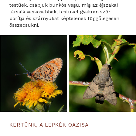
testűek, csápjuk bunkós végű, míg az éjszakai
társaik vaskosabbak, testüket gyakran szőr
borítja és szárnyukat képtelenek függőlegesen
összecsukni.
KERTÜNK, A LEPKÉK OÁZISA