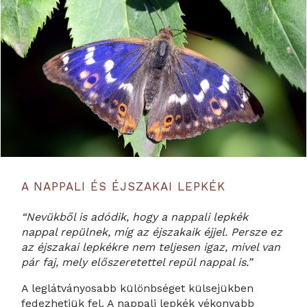
A NAPPALI ÉS ÉJSZAKAI LEPKÉK
“Nevükből is adódik, hogy a nappali lepkék
nappal repülnek, míg az éjszakaik éjjel. Persze ez
az éjszakai lepkékre nem teljesen igaz, mivel van
pár faj, mely előszeretettel repül nappal is.”
A leglátványosabb különbséget külsejükben
fedezhetjük fel. A nappali lepkék vékonyabb