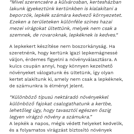
“Mivel szerencsére a külvárosban, kertesházban
lakunk igyekeztünk kertünkben is kialakítani a
beporzók, lepkék számára kedvező környezetet.
Ezeken a területeken különféle színes hazai
mezei virágokat ültettünk, melyek nem csak a
szemnek, de rovaroknak, lepkéknek is kedves.“
A lepkekert készítése nem boszorkányság. Ha
szeretnénk, hogy kertünk igazi lepkemágnessé
váljon, érdemes figyelni a növényválasztásra. A
kulcs csupán annyi, hogy könnyen kezelhető
növényeket válogatunk és ültetünk, így olyan
kertet alakítunk ki, amely nem csak a lepkéknek,
de számunkra is élményt jelent.
“Különböző típusú nektáradó növényekkel
különböző fajokat csalogathatunk a kertbe,
lehetőleg úgy, hogy tavasztól egészen őszig
legyen virágzó növény a számukra.”
A lepkék a napos, mégis védett helyeket kedvelik,
és a folyamatos virágzást biztosító növények