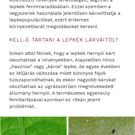
lepkék fennmaradásában. Ezzel szemben a
vegyszerek használata jelentősen károsíthatja a
lepkepopulációkat, ezért érdemes
környezetbarát megoldásokat keresni.
KELL-E TARTANI A LEPKÉK LÁRVÁITÓL?
Sokan attól félnek, hogy a lepkék hernyói kárt
okozhatnak a növényekben. Alapvetően nincs
„hasznos” vagy „káros” lepke, de egyes években
az időjárás változása miatt bizonyos fajok
túlszaporodhatnak, és ekkor nagyobb károkat
okozhatnak az ugrásszerűen megnövekedett
állomány hernyói. A természetes egyensúly
fenntartásával azonban ez ritkán jelent
problémát.