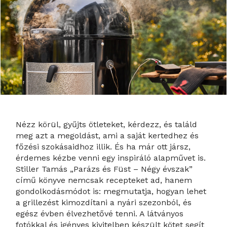
Nézz körül, gyűjts ötleteket, kérdezz, és találd
meg azt a megoldást, ami a saját kertedhez és
főzési szokásaidhoz illik. És ha már ott jársz,
érdemes kézbe venni egy inspiráló alapművet is.
Stiller Tamás „Parázs és Füst – Négy évszak”
című könyve nemcsak recepteket ad, hanem
gondolkodásmódot is: megmutatja, hogyan lehet
a grillezést kimozdítani a nyári szezonból, és
egész évben élvezhetővé tenni. A látványos
fotókkal és igényes kivitelben készült kötet segít