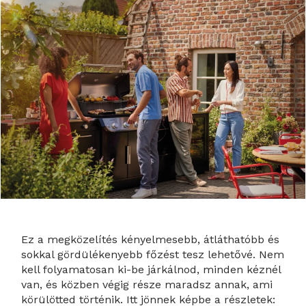
Ez a megközelítés kényelmesebb, átláthatóbb és
sokkal gördülékenyebb főzést tesz lehetővé. Nem
kell folyamatosan ki-be járkálnod, minden kéznél
van, és közben végig része maradsz annak, ami
körülötted történik. Itt jönnek képbe a részletek: