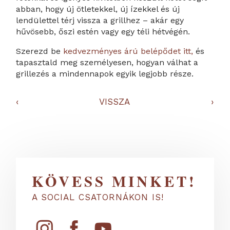
abban, hogy új ötletekkel, új ízekkel és új
lendülettel térj vissza a grillhez – akár egy
hűvösebb, őszi estén vagy egy téli hétvégén.
Szerezd be
kedvezményes árú belépődet itt,
és
tapasztald meg személyesen, hogyan válhat a
grillezés a mindennapok egyik legjobb része.
‹
VISSZA
›
KÖVESS MINKET!
A SOCIAL CSATORNÁKON IS!