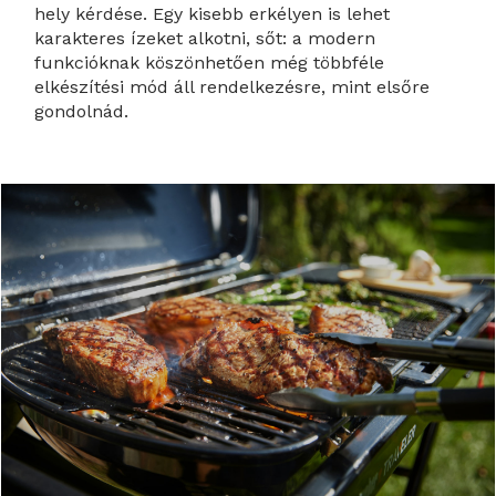
hely kérdése. Egy kisebb erkélyen is lehet
karakteres ízeket alkotni, sőt: a modern
funkcióknak köszönhetően még többféle
elkészítési mód áll rendelkezésre, mint elsőre
gondolnád.