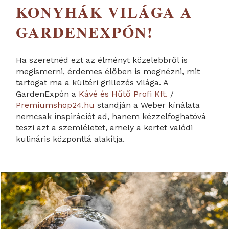
KONYHÁK VILÁGA A
GARDENEXPÓN!
Ha szeretnéd ezt az élményt közelebbről is
megismerni, érdemes élőben is megnézni, mit
tartogat ma a kültéri grillezés világa. A
GardenExpón a
Kávé és Hűtő Profi Kft.
/
Premiumshop24.hu
standján a Weber kínálata
nemcsak inspirációt ad, hanem kézzelfoghatóvá
teszi azt a szemléletet, amely a kertet valódi
kulináris központtá alakítja.