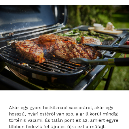
Akár egy gyors hétköznapi vacsoráról, akár egy
hosszú, nyári estéről van szó, a grill körül mindig
történik valami. És talán pont ez az, amiért egyre
többen fedezik fel újra és újra ezt a műfajt.