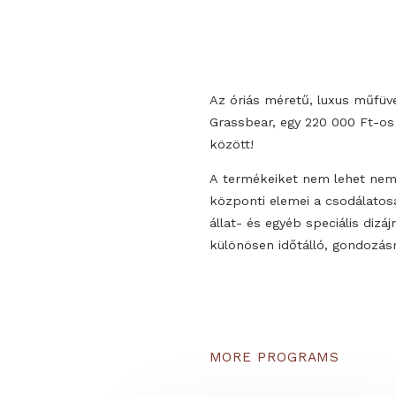
Az óriás méretű, luxus 
Grassbear, egy 220 000
között!
A termékeiket nem lehe
központi elemei a csod
állat- és egyéb speciál
különösen időtálló, g