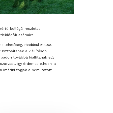
assbear szakértő kollégái részletes
újtanak az érdeklődők számára.
ndelésre is lesz lehetőség, ráadásul 50.000
 kedvezményt biztosítanak a kiállításon
ésekre. A színpadon továbbá kiállítanak egy
etű műfüves szarvast, így érdemes elhozni a
 akik vélhetően imádni fogják a bemutatott
eket.