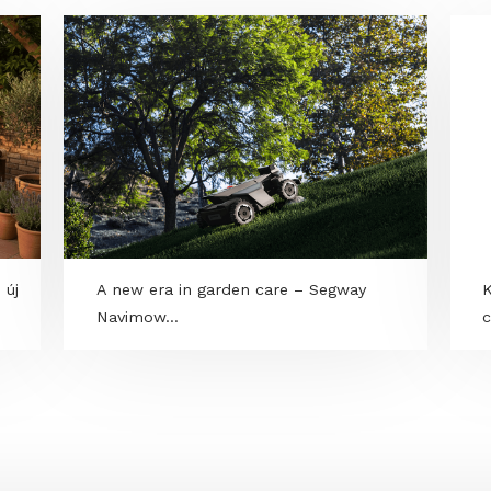
kció – új
A new era in garden care – Segway
Navimow...