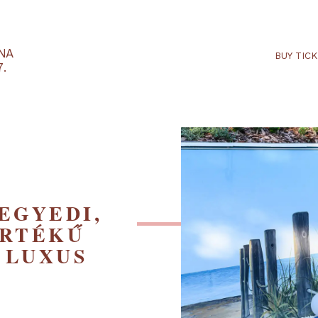
RTARÉNA
 2027.
Y EGYEDI,
FT ÉRTÉKŰ
AR LUXUS