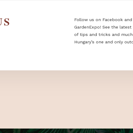
 US
Follow us on F
GardenExpo! Se
of tips and tri
Hungary’s one a