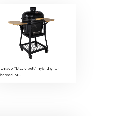
Kamado “black-belt” hybrid grill -
charcoal or...