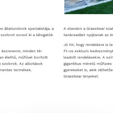
műfüves állatszobrok specialistája, a
A standon a Gr
 Ft-os szobrot sorsol ki a látogatók
tanácsadást ny
Jó hír, hogy re
t nem észrevenni, minden tér
Ft-os exkluzív
álatosan élethű, műfűvel borított
leadott rendel
is dizájn szobrok. Az alkotások
gigantikus mér
ondozásmentes termékek.
gyerekeket is,
Grassbear lény