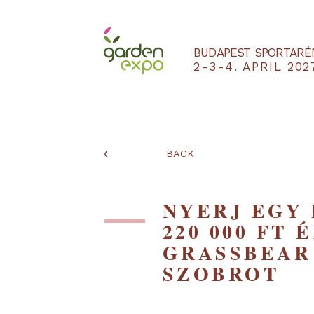
BUDAPEST SPO
2-3-4. APRIL
‹
BACK
NYERJ EG
220 000 
GRASSBE
SZOBROT