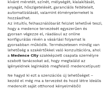
kívánt méretét, színét, mélységét, kialakítását,
anyagát, hőszigetelését, garanciális feltételeit,
automatizálását, valamint élményelemeket is
hozzáadhat.
Az intuitív, felhasználóbarát felület lehetővé teszi,
hogy a medence tervezését egyszerűen és
gyorsan végezze el, ráadásul az online
konfigurálás révén a vásárlási folyamat is
gyorsabban működik. Természetesen mindig van
lehetőség a szakértőkkel való konzultációra, ahol
a
Medence City
szakképzett csapata személyre
szabott tanácsokat ad, hogy megtaláld az
igényeidnek leginkább megfelelő medencetípust!
Ne hagyd ki ezt a szenzációs új lehetőséget –
kezdd el még ma a tervezést és hozd létre ideális
medencét saját otthonod kényelméből!