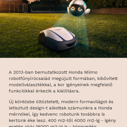
A 2013-ban bemutatkozott Honda Miimo
robotfűnyírócsalád megújult formában, kibővített
modellválasztékkal, a kor igényeinek megfelelő
funkciókkal érkezik a kiállításra.
Új köntösbe öltöztetett, modern formavilágot és
letisztult design-t alkottak számunkra a Honda
mérnökei, így kedvenc robotunk továbbra is
kertünk éke lesz. 400 m2-től 4000 m2-ig - igény
esetén akár 16000 m2-ig is - könnyedén