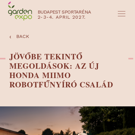
BUDAPEST SPORTARÉNA
2-3-4. APRIL 2027.
HU
EN
‹
BACK
JÖVŐBE TEKINTŐ
MEGOLDÁSOK: AZ ÚJ
HONDA MIIMO
ROBOTFŰNYÍRÓ CSALÁD
NYEREMÉNYJÁTÉK / REGISZTRÁCIÓ