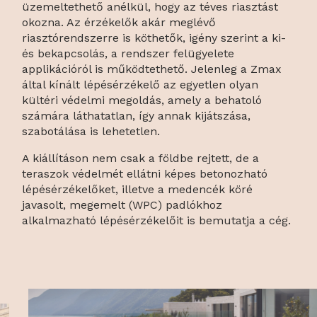
üzemeltethető anélkül, hogy az téves riasztást
okozna. Az érzékelők akár meglévő
riasztórendszerre is köthetők, igény szerint a ki-
és bekapcsolás, a rendszer felügyelete
applikációról is működtethető. Jelenleg a Zmax
által kínált lépésérzékelő az egyetlen olyan
kültéri védelmi megoldás, amely a behatoló
számára láthatatlan, így annak kijátszása,
szabotálása is lehetetlen.
A kiállításon nem csak a földbe rejtett, de a
teraszok védelmét ellátni képes betonozható
lépésérzékelőket, illetve a medencék köré
javasolt, megemelt (WPC) padlókhoz
alkalmazható lépésérzékelőit is bemutatja a cég.