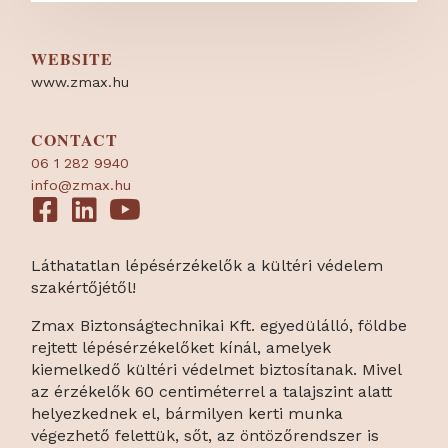
WEBSITE
www.zmax.hu
CONTACT
06 1 282 9940
info@zmax.hu
Láthatatlan lépésérzékelők a kültéri védelem
szakértőjétől!
Zmax Biztonságtechnikai Kft. egyedülálló, földbe
rejtett lépésérzékelőket kínál, amelyek
kiemelkedő kültéri védelmet biztosítanak. Mivel
az érzékelők 60 centiméterrel a talajszint alatt
helyezkednek el, bármilyen kerti munka
végezhető felettük, sőt, az öntözőrendszer is