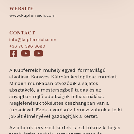
WEBSITE
www.kupferreich.com
CONTACT
info@kupferreich.com
+36 70 396 8680
A Kupferreich műhely egyedi formavilágú
alkotásai Könyves Kálmán kertépítész munkái.
Minden munkában ötvöződik a sajátos
absztakció, a mesterségbeli tudás és az
anyagban rejlő adottságok felhasználása.
Megjelenésük tökéletes összhangban van a
funkcióval. Ezek a vörösréz lemezszobrok a lelki
jól-lét élményével gazdagítják a kertet.
Az általuk tervezett kertek is ezt tükrözik: tágas