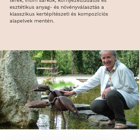
terek, intim sarkok, környezettudatos és
esztétikus anyag- és növényválasztás a
klasszikus kertépítészeti és kompozíciós
alapelvek mentén.