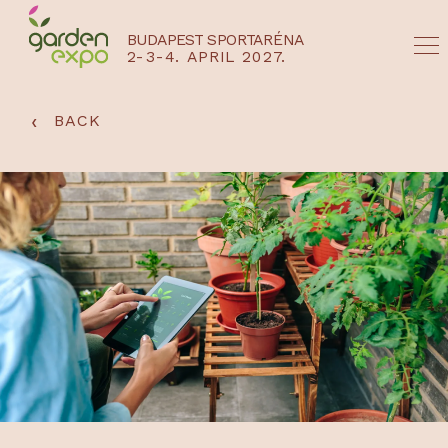
BUDAPEST SPORTARÉNA
2-3-4. APRIL 2027.
HU
EN
‹
BACK
NYEREMÉNYJÁTÉK / REGISZTRÁCIÓ