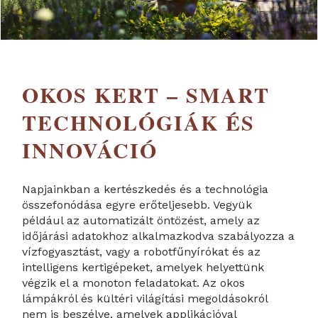
OKOS KERT – SMART
TECHNOLÓGIÁK ÉS
INNOVÁCIÓ
Napjainkban a kertészkedés és a technológia
összefonódása egyre erőteljesebb. Vegyük
például az automatizált öntözést, amely az
időjárási adatokhoz alkalmazkodva szabályozza a
vízfogyasztást, vagy a robotfűnyírókat és az
intelligens kertigépeket, amelyek helyettünk
végzik el a monoton feladatokat. Az okos
lámpákról és kültéri világítási megoldásokról
nem is beszélve, amelyek applikációval