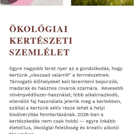
ÖKOLÓGIAI
KERTÉSZETI
SZEMLÉLET
Egyre nagyobb teret nyer az a gondolkodás, hogy
kertünk „visszaad valamit” a természetnek.
Támogató élőhelyeket kell teremteni beporzók,
madarak és hasznos rovarok számára. Kevesebb
növényvédőszer-használat, több alkalmazkodó,
ellenálló faj használata jelenik meg a kertekben,
ezáltal a kertünk aktív része lehet a helyi
biodiverzitás fenntartásának. 2026-ban a
kertészkedés nem csak hobbi — egyre inkább
életstílus, ökológiai felelősség és kreatív alkotói