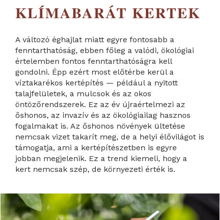
KLÍMABARÁT KERTEK
A változó éghajlat miatt egyre fontosabb a
fenntarthatóság, ebben főleg a valódi, ökológiai
értelemben fontos fenntarthatóságra kell
gondolni. Épp ezért most előtérbe kerül a
víztakarékos kertépítés — például a nyitott
talajfelületek, a mulcsok és az okos
öntözőrendszerek. Ez az év újraértelmezi az
őshonos, az invazív és az ökológiailag hasznos
fogalmakat is. Az őshonos növények ültetése
nemcsak vizet takarít meg, de a helyi élővilágot is
támogatja, ami a kertépítészetben is egyre
jobban megjelenik. Ez a trend kiemeli, hogy a
kert nemcsak szép, de környezeti érték is.