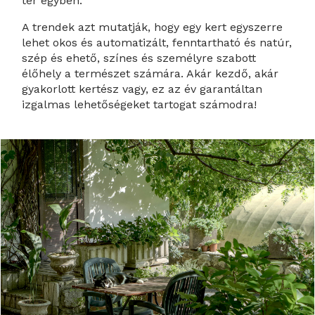
tér egyben.
A trendek azt mutatják, hogy egy kert egyszerre
lehet okos és automatizált, fenntartható és natúr,
szép és ehető, színes és személyre szabott
élőhely a természet számára. Akár kezdő, akár
gyakorlott kertész vagy, ez az év garantáltan
izgalmas lehetőségeket tartogat számodra!